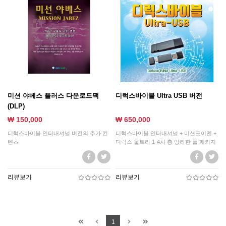
미션 야베스 플러스 다운로드팩
디럭스바이블 Ultra USB 버전
(DLP)
₩ 150,000
₩ 650,000
디럭스바이블 인터내셔널 버전의 추가 컨
디럭스바이블 인터내셔널 + 미션포이멘 +
텐츠
디럭스 울트라 1-4차 총 망라한 풀 패키지
리뷰보기
리뷰보기
1