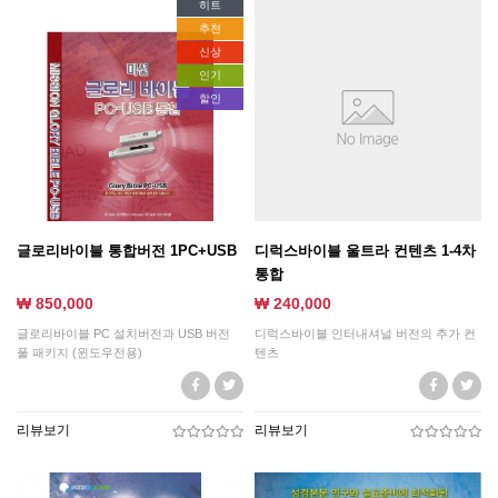
히트
추천
신상
인기
할인
글로리바이블 통합버전 1PC+USB
디럭스바이블 울트라 컨텐츠 1-4차
통합
₩ 850,000
₩ 240,000
글로리바이블 PC 설치버전과 USB 버전
디럭스바이블 인터내셔널 버전의 추가 컨
풀 패키지 (윈도우전용)
텐츠
리뷰보기
리뷰보기