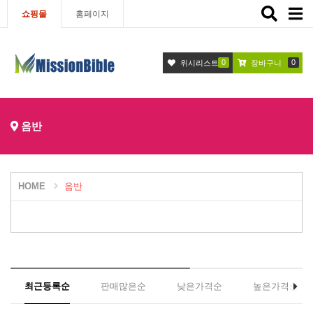
Toggle
쇼핑몰
홈페이지
navigat
0
0
위시리스트
장바구니
음반
HOME
음반
최근등록순
판매많은순
낮은가격순
높은가격순